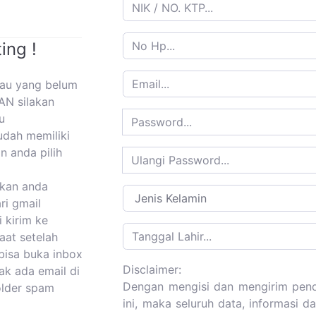
ing !
tau yang belum
AN silakan
u
udah memiliki
n anda pilih
kan anda
ri gmail
i kirim ke
aat setelah
bisa buka inbox
Disclaimer:
dak ada email di
Dengan mengisi dan mengirim pend
folder spam
ini, maka seluruh data, informasi 