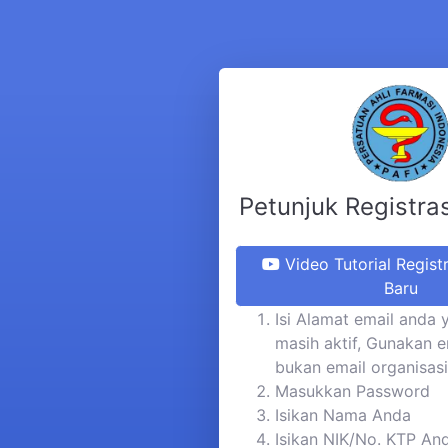
Petunjuk Registra
Video Tutorial Regist
Baru
Isi Alamat email anda 
masih aktif, Gunakan e
bukan email organisasi
Masukkan Password
Isikan Nama Anda
Isikan NIK/No. KTP An