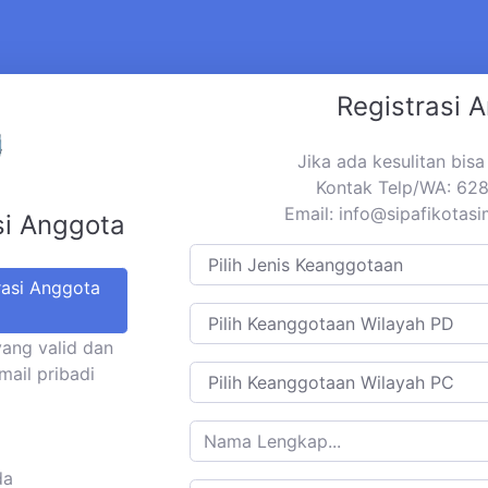
Registrasi 
Jika ada kesulitan bis
Kontak Telp/WA: 6
Email:
info@sipafikotas
si Anggota
rasi Anggota
yang valid dan
mail pribadi
da