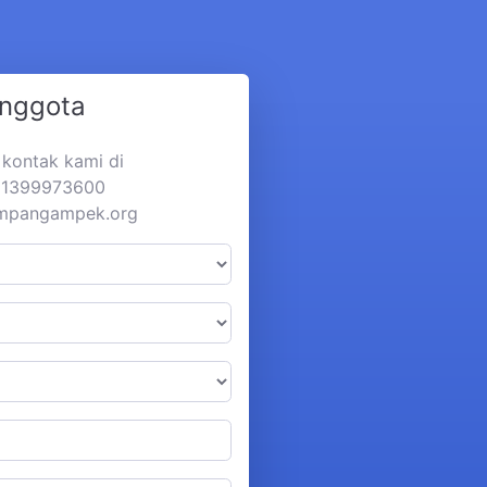
Anggota
a kontak kami di
281399973600
impangampek.org